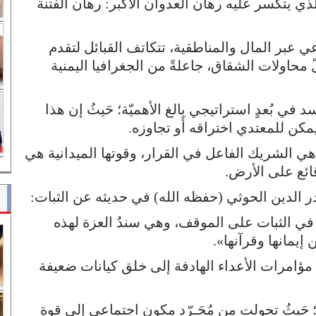
لذي يتكسر عليه رهان العدوان الأكبر: رهان الفتنة
ماعي عبر المال والمناطقية، تتكاتف القبائل لتقدم
ـلّ محاولات الشقاق، جاعلةً من الجغرافيا اليمنية
د في بُعدٍ استراتيجي بالغ الأهميّة؛ حَيثُ إن هذا
يمكن للمعتدي اختراقه أَو تجاوزه.
ل هي الشريك الفاعل في القرار، وقوتها الميدانية هي
قائع على الأرض.
در الدين الحوثي (حفظه الله) في حديثه عن الثبات:
د في الثبات على الموقف، وهي سندُ العزة لهذه
ا من إيمانها وقرآنها».
 مؤامرات الأعداء الهادفة إلى خلق كيانات ضعيفة
ينِ؛ حَيثُ تحولت من مُجَـرّد مكون اجتماعي إلى قوة