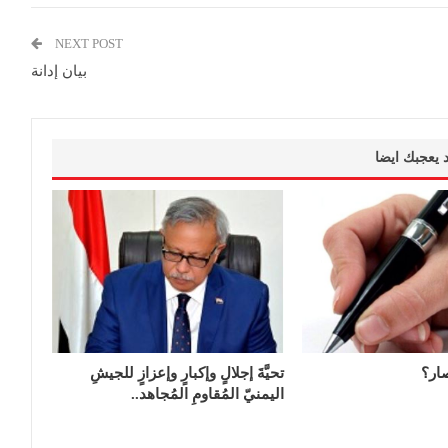
NEXT POST
بيان إدانة
 يعجبك ايضا
ار؟
تحيَّةَ إجلالٍ وإكبارٍ وإعزازٍ للجيشِ
اليمنيّ المُقاومِ المُجاهد..