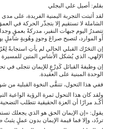
بقلم: أصيل علي البجلي
لقد أثبتت التجربة اليمنية الفريدة، على مدى 
الشاملة لا تستقيم إلا بتجذّر الحركة في العمق
تتصدرُ اليوم جبهات النفير، مدركةً بعمقٍ وج
أَو الموارد، لتصبح صراعَ وجودٍ وهُويةٍ شاملٍ ي
إن التحَرّك القبلي الحالي لم يأتِ استجابةً لِ
الإلهي، الذي يُشكل الأَسَاس المتين للمسيرة ا
إن وظيفةَ القبائل كَدِرْعٍ للإيمان تتجلى في
الوحدة المبنية على العقيدة.
ففي هذا التحول، تتنقَّى النخوة القبلية من ش
ولقد كان هذا التحول ثمرة الرؤية الواعية الت
أكّـد مرارًا أن العزة الحقيقية تتطلب التضحي
يقول: «إن الإيمان الحق هو الذي يجعلك تستش
تردّد، وإلا فما قيمة الإيمان بدون عملٍ يثبت