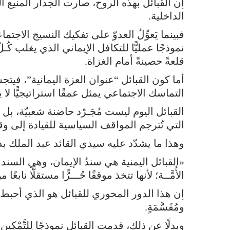
إن القبائل بهذه الروح، صارت الجدار المنيع ا
الداخلية.
فبينما يَعوِّلُ العدوّ على تفكيك النسيج الاجت
نموذجًا عمليًّا للتكافل الإيماني الذي يغلب كُ
قلعةً حصينةً أمام الغزاة.
أما كون القبائل “عنوان العزة اليمانية”، فيتجس
التماسك الاجتماعي يمثل عمقًا استراتيجيًّا لا 
القبائل اليوم ليست مُجَـرّد حاضنة شعبيّة، ب
التي تُترجم المواقف السياسية للقيادة إلى و
وهذا ما يشدّد عليه سيدي القائد عبد الملك ب
«القبائل اليمنية هي سندُ الإيمان، وهي السن
الأُمَّــة؛ لأنها تتخذ موقفًا حُـــرًّا مستقلًّا نابعً
إن هذا الدور المحوري للقبائل هو الذي أحبط
ومُقَسَّمَةٍ.
وبدلًا عن ذلك، قدمت القبائل نموذجًا لِلتَّمْكِ