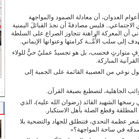
أعوام العدوان، أن معادلة الصمود والمواجهة
 الاجتماعي.. فليس مصادفةً أن نجدَ القبائلَ اليمنية
داني أن المعركة الراهنة تتجاوز الصراع على السلطة
هدف إلى سلب الأُمَّــة كرامتها وعنوانها الإيماني.
عُرْفٍ متوارثٍ فحسب، بل هو تجسيدٌ عمليٌ حيٌّ للولاء
لقرآنية المباركة.
 تحول نوعي من العصبية القائمة على الحمية إلى
وائب الجاهلية، لتصطبغ بصبغة القرآن.
REV
ي رسخها الشهيد القائد (رضوان الله عليه)، الذي
ة المطلقة وقطع الصلة بأهل الاستكبار.
عر عظمة التحدي، فتنطلق للجهاد والتضحية بلا
ُ صدقَه في ساحة المواجهة؟»