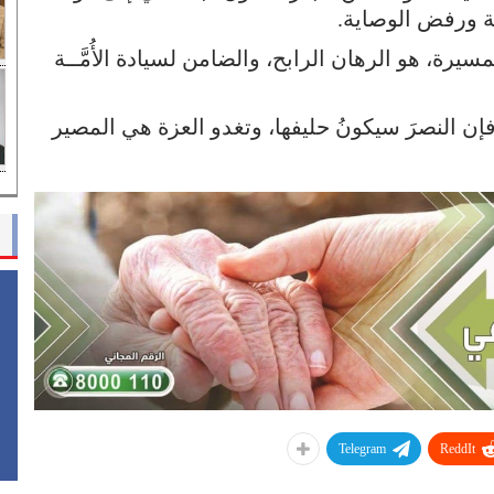
ة ورفض الوصاية.
سيرة، هو الرهان الرابح، والضامن لسيادة الأُمَّــة
ي، فإن النصرَ سيكونُ حليفها، وتغدو العزة هي المصير
Telegram
ReddIt