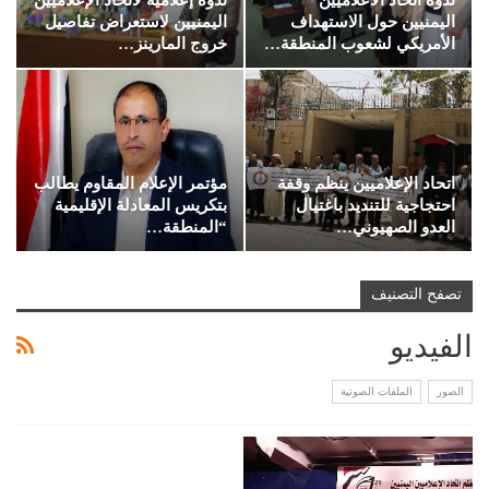
اليمنيين حول الاستهداف
اليمنيين لاستعراض تفاصيل
الأمريكي لشعوب المنطقة…
خروج المارينز…
اتحاد الإعلاميين ينظم وقفة
مؤتمر الإعلام المقاوم يطالب
احتجاجية للتنديد باغتيال
بتكريس المعادلة الإقليمية
العدو الصهيوني…
“المنطقة…
تصفح التصنيف
الفيديو
الصور
الملفات الصوتية