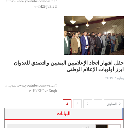
https://www.youtube.com/watch?
v=fH2f-jb3i2U
حفل اشهار اتحاد الإعلاميين اليمنيين والتصدي للعدوان
ابرز أولويات الإعلام الوطني
يوليو 5, 2015
https://www.youtube.com/watch?
v=HkKH2vqXnqk
السابق
1
2
3
4
البيانات