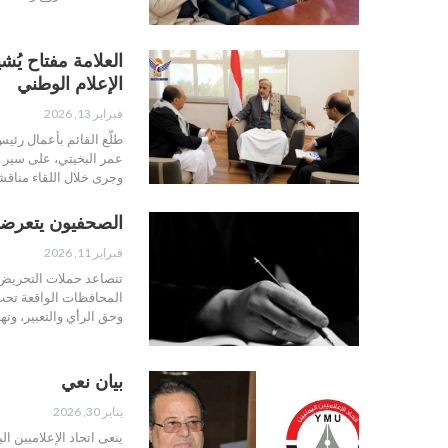
العلامة مفتاح يُشي
الإعلام الوطني
فبراير 13, 2026
طلّع القائم بأعمال رئيس
عمر البخيتي، على سير ا
وجرى خلال اللقاء مناقش
الصحفيون يتعرضو
فبراير 11, 2026
تتصاعد حملات التحريض 
المحافظات الواقعة تحت 
وحق الرأي والتعبير، وت
بيان نعي
يناير 30, 2026
ينعى اتحاد الإعلاميين ا