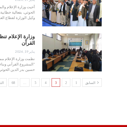
أحيت وزارة الإعلام وال
الحوثي، بفعالية خطابية 
وكيل الوزارة لقطاع الع
وزارة الإعلام تن
القرآن
يناير 19, 2026
نظمت وزارة الإعلام ممث
"المشروع القرآني وبناء
حسين بدر الدين الحوث
السابق
1
2
3
4
5
…
68
الت