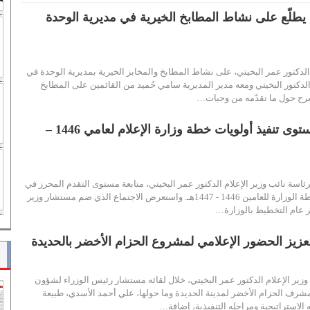
م يطلّع على نشاط المطابخ الخيرية في مديرية الوحدة
 الدكتور عمر البخيتي، على نشاط المطابخ والمخابز الخيرية بمديرية الوحدة في
الدكتور البخيتي ومعه مدير المديرية سامي حُميد من القائمين على المطابخ
 شرح حول ما تقدّمه من وجبات…
مناقشة متابعة مستوى تنفيذ أولويات خطة وزارة الإعلام لعامي 1446 –
ئاسة نائب وزير الإعلام الدكتور عمر البخيتي، متابعة مستوى التقدم المحرز في
تنفيذ الأولويات ضمن خطة الوزارة للعامين 1446 - 1447هـ. واستعرض الاجتماع الذي ضم مستشار وزير
ر عام التخطيط بالوزارة…
تعزيز الحضور الإعلامي لمشروع الحزام الأخضر بالحديدة
زير الإعلام الدكتور عمر البخيتي، خلال لقائه مستشار رئيس الوزراء لشؤون
مشرف الحزام الأخضر لمدينة الحديدة وما حولها، علي أحمد الأسدي، طبيعة
لاستراتيجية ومراحله التنفيذية، إضافة…