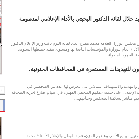
د خلال لقائه الدكتور البخيتي بالأداء الإعلامي لمنظومة
 مجلس الوزراء العلامة محمد مفتاح، لدى لقائه اليوم نائب وزير الإعلام الدكتور
لأداء العام للوزارة والمؤسسات التابعة لها ومستوى تنفيذ خططها السنوية.
ة، الجهود المبذولة…
ن للتهديدات المستمرة في المحافظات الجنونية.
والتهديد والاستهداف المباشر التي يتعرض لها عدد من الصحفيين في
REV
الإحتلال، على خلفية عملهم الصحفي المهني، في انتهاكٍ صارخ لحرية الصحافة
هديدٍ مباشر لسلامة الصحفيين وحياتهم.…
ليمنيين، ببالغ الأسى وعظيم الحزن، فقيد الوطن والإعلام الأستاذ/ محمد