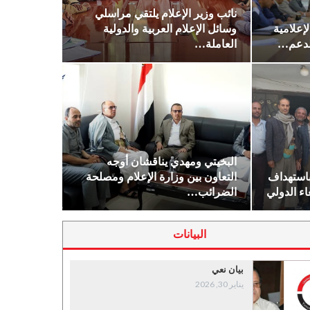
نائب وزير الإعلام يلتقي مراسلي
إعلامية
وسائل الإعلام العربية والدولية
 لدعم…
العاملة…
البخيتي ومهدي يناقشان أوجه
 باستهداف
التعاون بين وزارة الإعلام ومصلحة
ء الدولي
الضرائب…
البيانات
بيان نعي
يناير 30, 2026