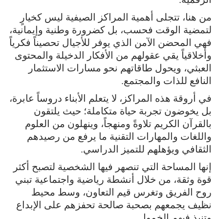
من هنا، تتجلى أهمية المراكز الصيفية ليس كخيارٍ
لتمضية الوقت فحسب، بل كضرورة وطنية وإيمانية،
فهي المحضن الآمن الذي يوفر للأجيال تحصيناً فكرياً
وأخلاقياً يقي عقولهم من الأفكار الدخيلة والمحتوى
العبثي، ويحول طاقاتهم نحو مسارات الاستثمار
النافع للذات والمجتمع.
في أروقة هذه المراكز، لا يتعلم الأبناء دروساً عابرة،
بل يخوضون تجربة حياة متكاملة؛ حيث يلتقون
بالقرآن الكريم تلاوةً ومنهجاً، وينهلون من العلوم
واللغات والمهارات التقنية ما يرفع من رصيدهم
الثقافي ويؤهلهم للتميز الدراسي.
إنها المساحة التي تنصهر فيها الشخصية لتصبح أكثر
قوة وثقة، من خلال أنشطة رياضية واجتماعية تبني
روح الفريق وتغرس قيم التعاون، وسط محيط
نظيف يجمعهم بصحبة صالحة تحفزهم على الإبداع
وتنبذ فيهم الخمول.