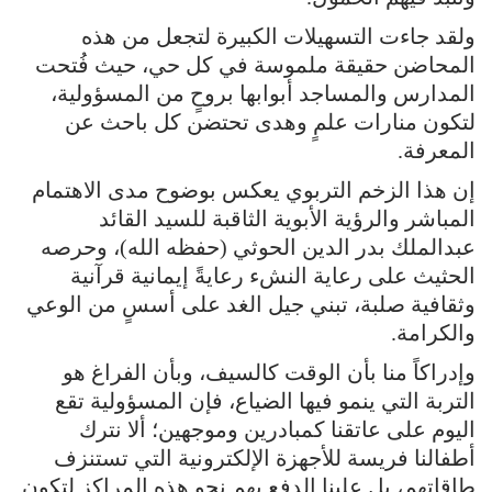
ولقد جاءت التسهيلات الكبيرة لتجعل من هذه
المحاضن حقيقة ملموسة في كل حي، حيث فُتحت
المدارس والمساجد أبوابها بروحٍ من المسؤولية،
لتكون منارات علمٍ وهدى تحتضن كل باحث عن
المعرفة.
إن هذا الزخم التربوي يعكس بوضوح مدى الاهتمام
المباشر والرؤية الأبوية الثاقبة للسيد القائد
عبدالملك بدر الدين الحوثي (حفظه الله)، وحرصه
الحثيث على رعاية النشء رعايةً إيمانية قرآنية
وثقافية صلبة، تبني جيل الغد على أسسٍ من الوعي
والكرامة.
وإدراكاً منا بأن الوقت كالسيف، وبأن الفراغ هو
التربة التي ينمو فيها الضياع، فإن المسؤولية تقع
اليوم على عاتقنا كمبادرين وموجهين؛ ألا نترك
أطفالنا فريسة للأجهزة الإلكترونية التي تستنزف
طاقاتهم، بل علينا الدفع بهم نحو هذه المراكز لتكون