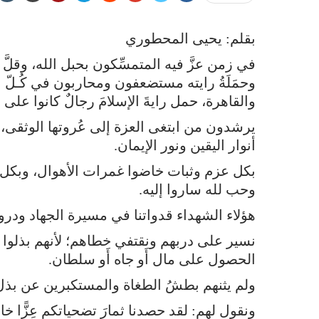
بقلم: يحيى المحطوري
في زمن عزَّ فيه المتمسِّكون بحبل الله، وقلَّ
وحمَلَةُ رايته مستضعفون ومحاربون في كُـل
والقاهرة، حمل رايةَ الإسلامَ رجالٌ كانوا على
يرشدون من ابتغى العزة إلى عُروتها الوثقى،
أنوار اليقين ونور الإيمان.
بكل عزم وثبات خاضوا غمرات الأهوال، وبك
وحب لله ساروا إليه.
هؤلاء الشهداء قدواتنا في مسيرة الجهاد ودروب
نسير على دربهم ونقتفي خطاهم؛ لأنهم بذلوا 
الحصول على مال أَو جاه أَو سلطان.
ولم يثنهم بطشُ الطغاة والمستكبرين عن بذل ع
ونقول لهم: لقد حصدنا ثمارَ تضحياتكم عِزًّا خالدًا 