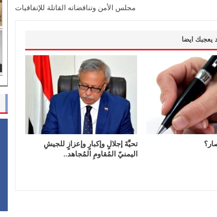
مجلس الأمن وتناقضاته القاتلة للإتفاقيات
 يعجبك ايضا
ار؟
تحيَّةَ إجلالٍ وإكبارٍ وإعزازٍ للجيشِ
اليمنيّ المُقاومِ المُجاهد..