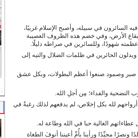
 فيه السائرون في سبيله، وأصبح الإسلام غريبًا،
ّ بقاع الأرض، وفي خضم هذه الظروف العصيبة
 عظمته شهودًا، وللسائرين في صراطه دليلًا.
 ويدلون الحائرين في ظلمات الضلال والتيه إلى
ل صبر وصمود صنعوا أعظم البطولات، وبكل عشق
 التضحية والفداء؛ مِن أجلِ الله.
REV
أرواحهم لله بكل إخلاص، لم يدفعهم لذلك رغبةٌ في
طاءاتهم الغالية حبا في الله وطاعة له.
ونصرًا مجيِّدًا ورأينا بأُمِّ أعيننا أنوفَ الطغاة