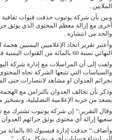
الملايين .
وبين بأن شركة يوتيوب حذفت قنوات ثقافية 
أخرى مع إزالة معظم المحتوى الذي يوثق جرا
والحد من انتشاره .
وأعتبر تقرير اتحاد الإعلاميين اليمنيين هجم
النهائي نسبة 60 بالمائة من القنوات اليمنية في اليوتيوب .
ولفت إلى أن المراسلات مع إدارة شركة اليوت
والسياسات التي تتبعها الشركة تجاه المحتوى،
بجرائم العدوان او مشاهد لانتصارات حتى ال
وذكر بأن تحالف العدوان بالتزامن مع الهجم
يصعد من حربه الإعلامية التضليلية، وتسخير ما
وقال التقرير:” إن شركة يوتيوب تشترك مع 
سعيها إزالة أي محتوى يوثق جرائهم العدوان ب
وأضاف:” حذفت إد
إلى إنشاء حسابات أخرى بشكل متكرر.”