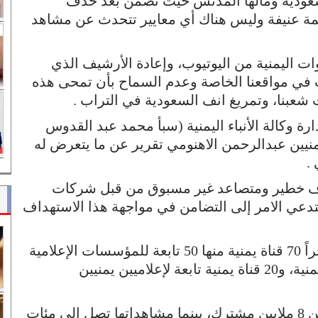
عودية ومالها المدنس حيث تضمن بعد حذف
ظمة عنيفة وليس هناك أي معايير تتحدث عن مشاهد
ت اليمنية من اليوتيوب، وإعادة الأرشيف الذي
نت في مواقعنا الخاصة وعدم السماح بأن تمحى هذه
شعبنا، وتمريغ انف السعودية في التراب .
 وكالة الأنباء اليمنية (سبأ محمد عبد القدوس
نيين عبدالرحمن الاهنومي تقرير عن ما يتعرض له
.
داف خطير ومتصاعد غير مسبوق من قبل شركات
دعي الامر إلى التضامن في مواجهة هذا الاستهداف
وأوضح التقرير بأن شركة يوتيوب حذفت مؤخراً 70 قناة يمنية منها 50 تابعة للمؤسسات الإعلامية
اليمنية والاعلام الحربي والمراكز الإعلامية اليمنية، و20 قناة يمنية تابعة لإعلاميين يمنيين
وذكر بأن المشتركين في هذه القنوات أكثر من 8 ملايين مشترك، بينما مشاهداتها تصل إلى مئات